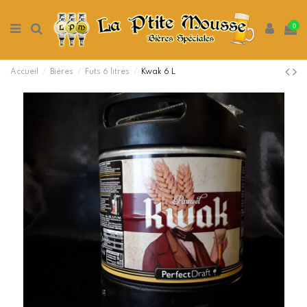
0
Accueil
Bières
Futs 6 litres
Kwak 6 L