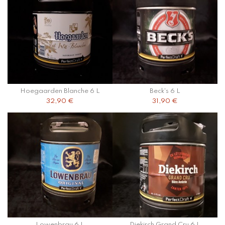
Hoegaarden Blanche 6 L
Beck's 6 L
32,90 €
31,90 €
Lowenbrau 6 L
Diekirch Grand Cru 6 L