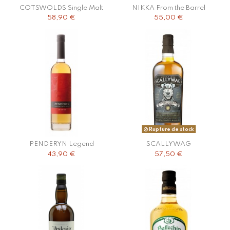
COTSWOLDS Single Malt
NIKKA From the Barrel
58,90 €
55,00 €
Rupture de stock
PENDERYN Legend
SCALLYWAG
43,90 €
57,50 €