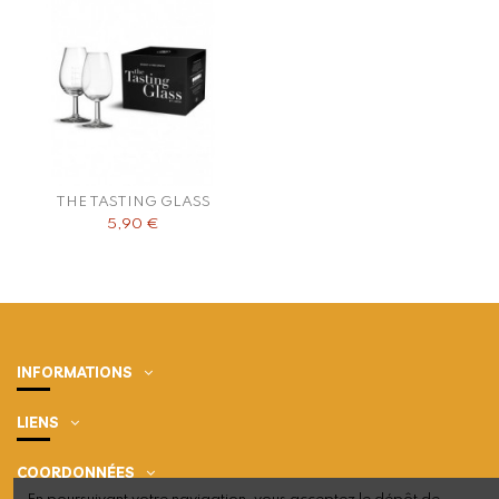
THE TASTING GLASS
5,90 €
INFORMATIONS
LIENS
COORDONNÉES