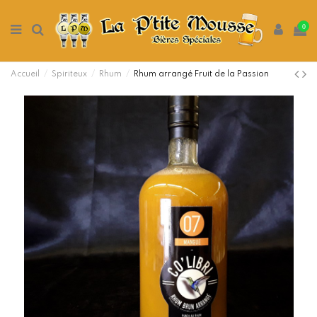
0
Accueil
Spiriteux
Rhum
Rhum arrangé Fruit de la Passion